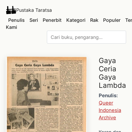
Pustaka Taratsa
Penulis
Seri
Penerbit
Kategori
Rak
Populer
Te
Kami
Gaya
Ceria
Gaya
Lambda
Penulis:
Queer
Indonesia
Archive