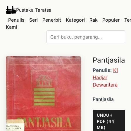
Pustaka Taratsa
Penulis
Seri
Penerbit
Kategori
Rak
Populer
Te
Kami
Pantjasila
Penulis:
Ki
Hadjar
Dewantara
Pantjasila
UNDUH
PDF (44
MB)