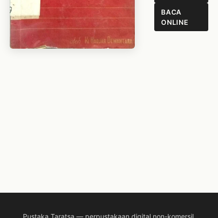
BACA
ONLINE
Pustaka Taratsa — perpustakaan digital non-komersil.