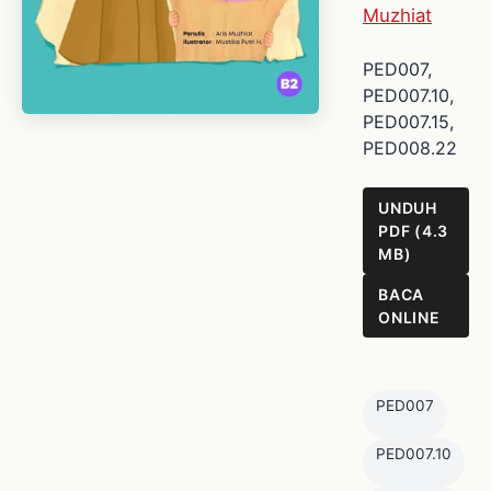
Muzhiat
PED007,
PED007.10,
PED007.15,
PED008.22
UNDUH
PDF (4.3
MB)
BACA
ONLINE
PED007
PED007.10